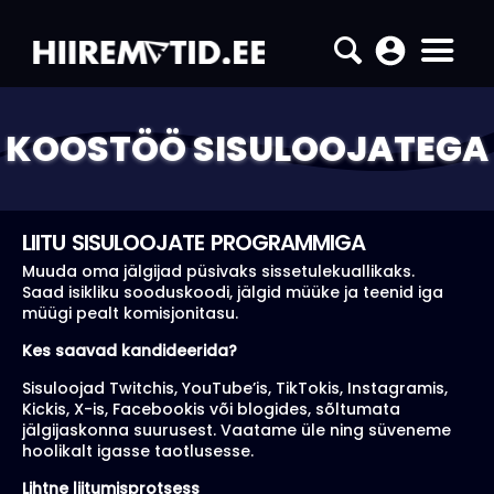
KOOSTÖÖ SISULOOJATEGA
LIITU SISULOOJATE PROGRAMMIGA
Muuda oma jälgijad püsivaks sissetulekuallikaks.
Saad isikliku sooduskoodi, jälgid müüke ja teenid iga
müügi pealt komisjonitasu.
Kes saavad kandideerida?
Sisuloojad Twitchis, YouTube’is, TikTokis, Instagramis,
Kickis, X-is, Facebookis või blogides, sõltumata
jälgijaskonna suurusest. Vaatame üle ning süveneme
hoolikalt igasse taotlusesse.
Lihtne liitumisprotsess