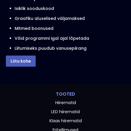
Isiklik sooduskood
Graafiku aluselised väljamaksed
Mitmed boonused
Võid programmi igal ajal lõpetada
Liitumiseks puudub vanusepiirang
Liitu kohe
TOOTED
Hiirematid
LED hiirematid
Klaas hiirematid
Eritellimused