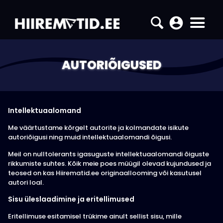
AUTORIÕIGUSED
Intellektuaalomand
Me väärtustame kõrgelt autorite ja kolmandate isikute
autoriõigusi ning muid intellektuaalomandi õigusi.
Meil on nulltolerants igasuguste intellektuaalomandi õiguste
rikkumiste suhtes. Kõik meie poes müügil olevad kujundused ja
teosed on kas Hiirematid.ee originaallooming või kasutusel
autori loal.
Sisu üleslaadimine ja eritellimused
Eritellimuse esitamisel trükime ainult sellist sisu, mille