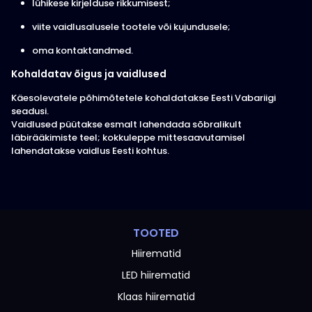
lühikese kirjelduse rikkumisest;
viite vaidlusalusele tootele või kujundusele;
oma kontaktandmed.
Kohaldatav õigus ja vaidlused
Käesolevatele põhimõtetele kohaldatakse Eesti Vabariigi
seadusi.
Vaidlused püütakse esmalt lahendada sõbralikult
läbirääkimiste teel; kokkuleppe mittesaavutamisel
lahendatakse vaidlus Eesti kohtus.
TOOTED
Hiirematid
LED hiirematid
Klaas hiirematid