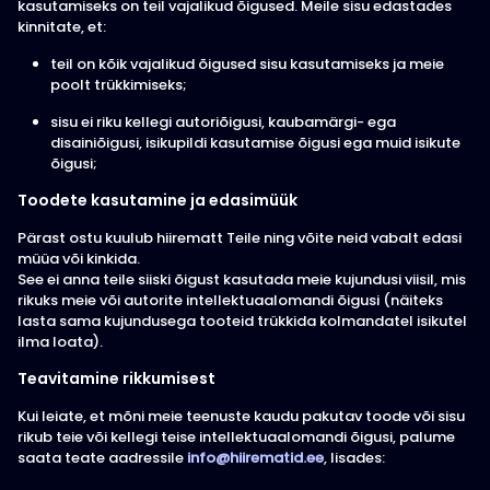
kasutamiseks on teil vajalikud õigused. Meile sisu edastades
kinnitate, et:
teil on kõik vajalikud õigused sisu kasutamiseks ja meie
poolt trükkimiseks;
sisu ei riku kellegi autoriõigusi, kaubamärgi- ega
disainiõigusi, isikupildi kasutamise õigusi ega muid isikute
õigusi;
Toodete kasutamine ja edasimüük
Pärast ostu kuulub hiirematt Teile ning võite neid vabalt edasi
müüa või kinkida.
See ei anna teile siiski õigust kasutada meie kujundusi viisil, mis
rikuks meie või autorite intellektuaalomandi õigusi (näiteks
lasta sama kujundusega tooteid trükkida kolmandatel isikutel
ilma loata).
Teavitamine rikkumisest
Kui leiate, et mõni meie teenuste kaudu pakutav toode või sisu
rikub teie või kellegi teise intellektuaalomandi õigusi, palume
saata teate aadressile
info@hiirematid.ee
, lisades: