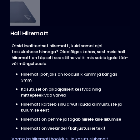
Hall Hiirematt
Otsid kvaliteetset hiirematti, kuid samal ajal
taskukohase hinnaga? Oled õiges kohas, sest meie hall
hiirematt on täpselt see stiilne valik, mis sobib igale töö-
või mängulauale.
Hiiremati põhjaks on looduslik kumm ja kangas
3mm
Kasutusel on pikaajaliselt kestvad ning
mittepleekivad värvid
Hiirematt kaitseb sinu arvutilauda kriimustuste ja
kulumise eest
Hiirematt on pehme ja tagab hiirele kiire liikumise
Hiirematt on veekindel (kahjustusi ei teki)
Vaata ka hiiremati hooldus- ja kasutusjuhendit