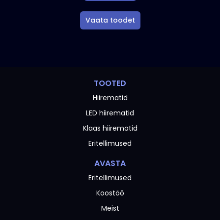
Sellel
tootel
Vaata toodet
on
mitu
varianti.
Valikuid
saab
teha
TOOTED
tootelehel.
Hiirematid
LED hiirematid
Klaas hiirematid
Eritellimused
AVASTA
Eritellimused
Koostöö
Meist