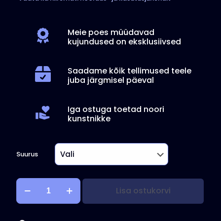
Meie poes müüdavad
kujundused on eksklusiivsed
Saadame kõik tellimused teele
juba järgmisel päeval
Iga ostuga toetad noori
kunstnikke
Suurus
Hall
Lisa ostukorvi
Hiirematt
kogus