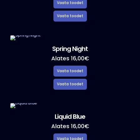
Sellel
tootel
on
mitu
varianti.
Valikuid
Spring Night
saab
teha
Alates
16,00
€
tootelehel.
Sellel
tootel
on
mitu
varianti.
Valikuid
Liquid Blue
saab
teha
Alates
16,00
€
tootelehel.