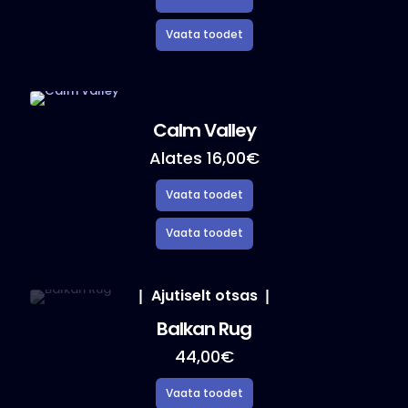
Sellel
tootel
on
mitu
varianti.
Valikuid
Calm Valley
saab
teha
Alates
16,00
€
tootelehel.
Sellel
tootel
on
mitu
Ajutiselt otsas
varianti.
Valikuid
Balkan Rug
saab
teha
44,00
€
tootelehel.